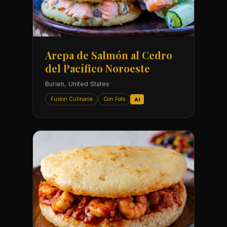
Arepa de Salmón al Cedro
del Pacífico Noroeste
Burien, United States
Fusion Culinaria
Con Foto
AI