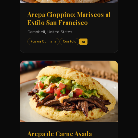
Arepa Cioppino: Mariscos al
Estilo San Francisco
Campbell, United States
Fusion Culinaria
Con Foto
AI
Arepa de Carne Asada