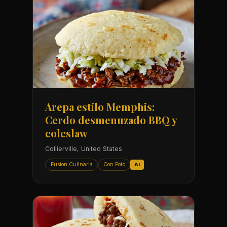
Arepa estilo Memphis:
Cerdo desmenuzado BBQ y
coleslaw
Collierville, United States
Fusion Culinaria
Con Foto
AI