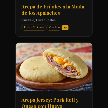
Arepa de Frijoles a la Moda
de los Apalaches
Bluefield, United States
Fusion Culinaria
Con Foto
AI
Arepa Jersey: Pork Roll y
Queso con Huevo