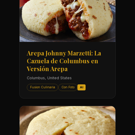
Arepa Johnny Marzetti: La
Cazuela de Columbus en
Versión Arepa
Columbus, United States
Fusion Culinaria
Con Foto
AI