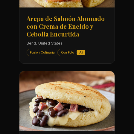
Arepa de Salmón Ahumado
con Crema de Eneldo y
Cebolla Encurtida
Bend, United States
Fusion Culinaria
Con Foto
AI