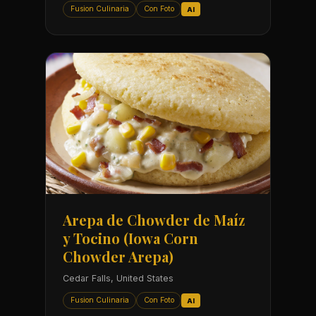
Fusion Culinaria
Con Foto
AI
Arepa de Chowder de Maíz
y Tocino (Iowa Corn
Chowder Arepa)
Cedar Falls, United States
Fusion Culinaria
Con Foto
AI