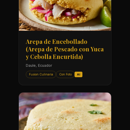
Arepa de Encebollado
(Arepa de Pescado con Yuca
y Cebolla Encurtida)
Daule, Ecuador
Fusion Culinaria
Con Foto
AI