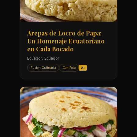
Arepas de Locro de Papa:
Un Homenaje Ecuatoriano
en Cada Bocado
Ecuador, Ecuador
Fusion Culinaria
Con Foto
AI