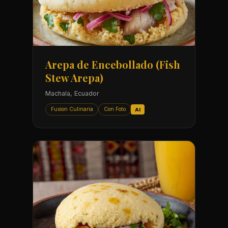
Arepa de Encebollado (Fish
Stew Arepa)
Machala, Ecuador
Fusion Culinaria
Con Foto
AI