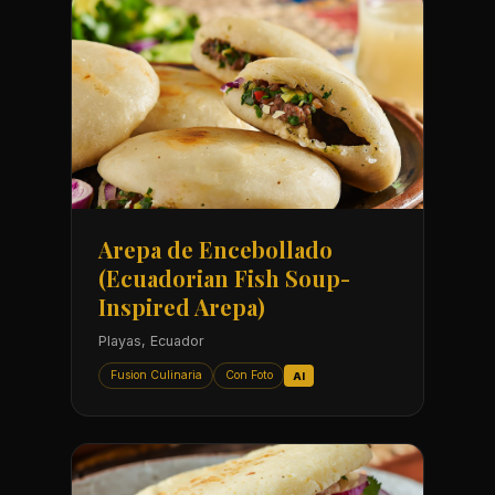
Arepa de Encebollado
(Ecuadorian Fish Soup-
Inspired Arepa)
Playas, Ecuador
Fusion Culinaria
Con Foto
AI