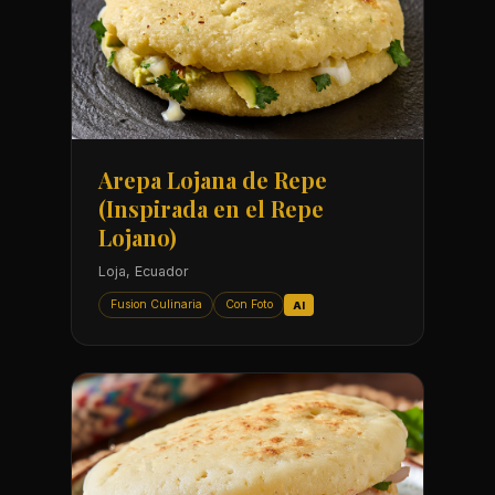
Arepa Lojana de Repe
(Inspirada en el Repe
Lojano)
Loja, Ecuador
Fusion Culinaria
Con Foto
AI