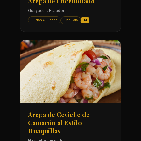
Arepa de Encebollado
Guayaquil, Ecuador
Fusion Culinaria
Con Foto
AI
Arepa de Ceviche de
Camarón al Estilo
Huaquillas
Huaquillas, Ecuador