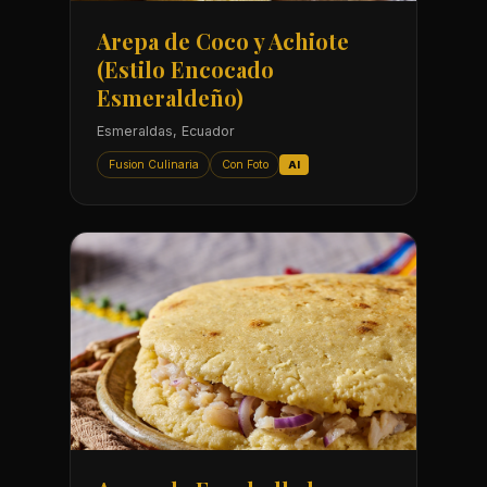
Arepa de Coco y Achiote
(Estilo Encocado
Esmeraldeño)
Esmeraldas, Ecuador
Fusion Culinaria
Con Foto
AI