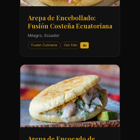
Arepa de Encebollado:
Fusión Costeña Ecuatoriana
Milagro, Ecuador
Fusion Culinaria
Con Foto
AI
Arepa de Encocado de