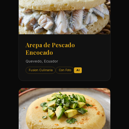
Arepa de Pescado
Encocado
Quevedo, Ecuador
Fusion Culinaria
Con Foto
AI