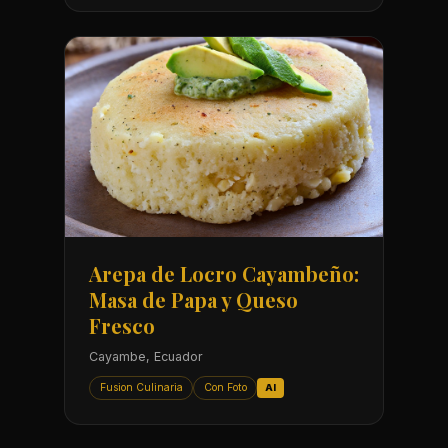
Arepa de Locro Cayambeño:
Masa de Papa y Queso
Fresco
Cayambe, Ecuador
Fusion Culinaria
Con Foto
AI