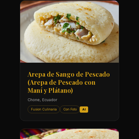
Arepa de Sango de Pescado
(Arepa de Pescado con
Maní y Plátano)
Chone, Ecuador
Fusion Culinaria
Con Foto
AI