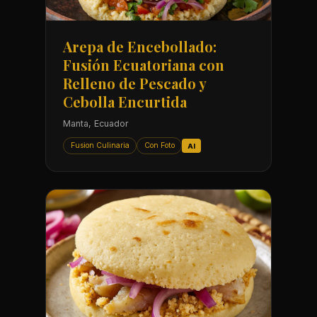
Arepa de Encebollado:
Fusión Ecuatoriana con
Relleno de Pescado y
Cebolla Encurtida
Manta, Ecuador
Fusion Culinaria
Con Foto
AI