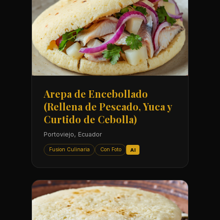
Arepa de Encebollado
(Rellena de Pescado, Yuca y
Curtido de Cebolla)
Portoviejo, Ecuador
Fusion Culinaria
Con Foto
AI