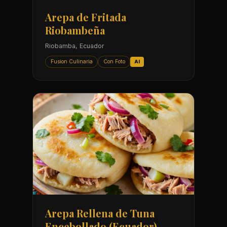
Arepa de Fritada
Riobambeña
Riobamba, Ecuador
Fusion Culinaria
Con Foto
AI
Arepa Rellena de Tuna
Encebollado (Ecuador)