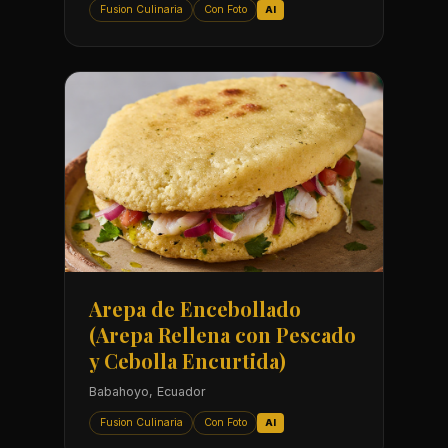
Fusion Culinaria
Con Foto
AI
Arepa de Encebollado
(Arepa Rellena con Pescado
y Cebolla Encurtida)
Babahoyo, Ecuador
Fusion Culinaria
Con Foto
AI