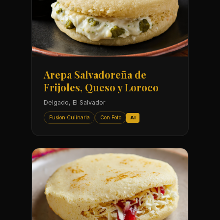
Arepa Salvadoreña de
Frijoles, Queso y Loroco
Delgado, El Salvador
Fusion Culinaria
Con Foto
AI