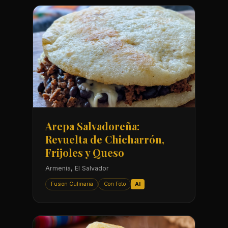
Arepa Salvadoreña:
Revuelta de Chicharrón,
Frijoles y Queso
Armenia, El Salvador
Fusion Culinaria
Con Foto
AI