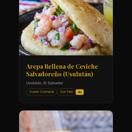
Arepa Rellena de Ceviche
Salvadoreño (Usulután)
Usulután, El Salvador
Fusion Culinaria
Con Foto
AI