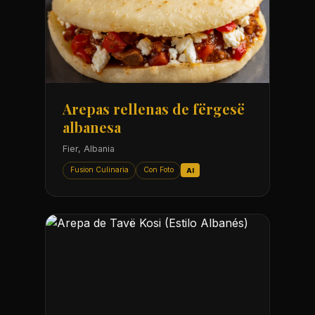
Arepas rellenas de fërgesë
albanesa
Fier, Albania
Fusion Culinaria
Con Foto
AI