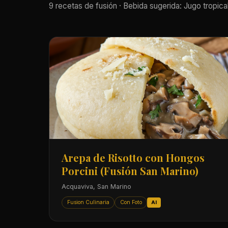
9 recetas de fusión · Bebida sugerida: Jugo tropical
Arepa de Risotto con Hongos
Porcini (Fusión San Marino)
Acquaviva, San Marino
Fusion Culinaria
Con Foto
AI