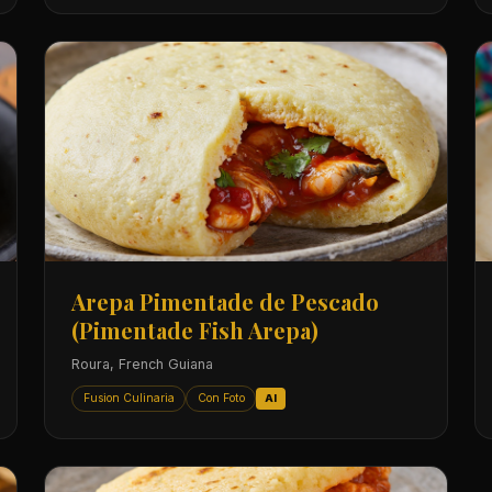
Arepa Pimentade de Pescado
(Pimentade Fish Arepa)
Roura, French Guiana
Fusion Culinaria
Con Foto
AI