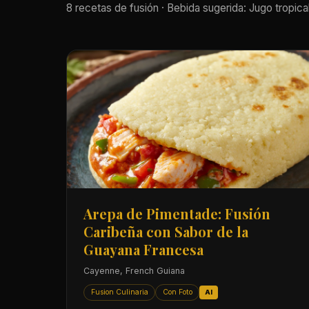
8 recetas de fusión · Bebida sugerida: Jugo tropical
Arepa de Pimentade: Fusión
Caribeña con Sabor de la
Guayana Francesa
Cayenne, French Guiana
Fusion Culinaria
Con Foto
AI