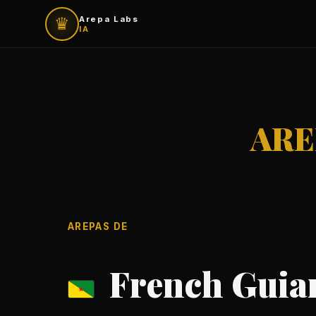
♛
Arepa Labs
IA
ARE
AREPAS DE
French Guia