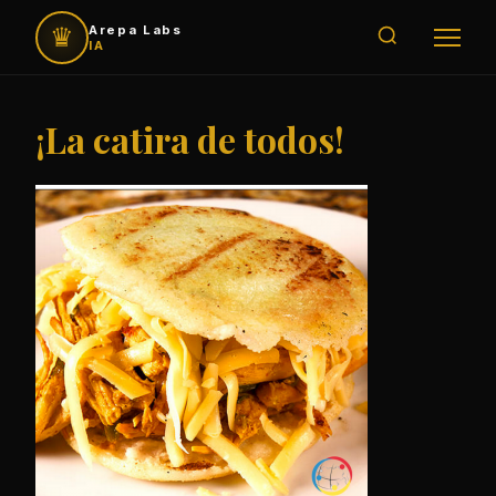
♛
Arepa Labs
IA
¡La catira de todos!