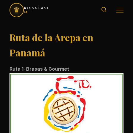
♛
Arepa Labs
IA
Ruta de la Arepa en
Panamá
Ruta 1: Brasas & Gourmet