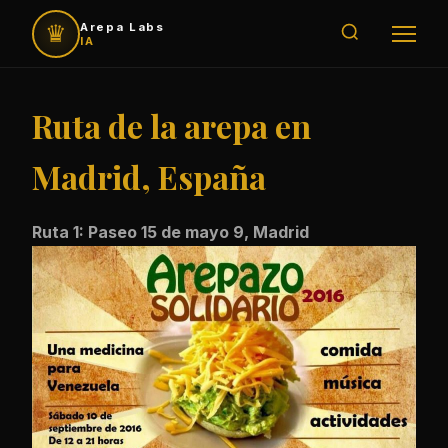
♛
Arepa Labs
IA
Ruta de la arepa en
Madrid, España
Ruta 1: Paseo 15 de mayo 9, Madrid