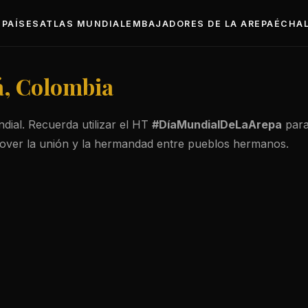
PAÍSES
ATLAS MUNDIAL
EMBAJADORES DE LA AREPA
ÉCHAL
á, Colombia
dial. Recuerda utilizar el HT
#DíaMundialDeLaArepa
para 
over la unión y la hermandad entre pueblos hermanos.