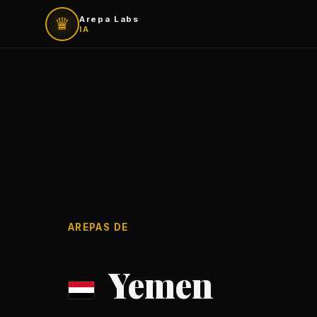
♛
Arepa Labs
IA
AREPAS DE
Yemen