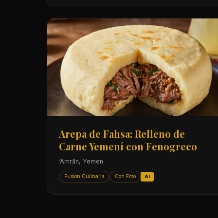
Arepa de Fahsa: Relleno de
Carne Yemení con Fenogreco
‘Amrān, Yemen
Fusion Culinaria
Con Foto
AI