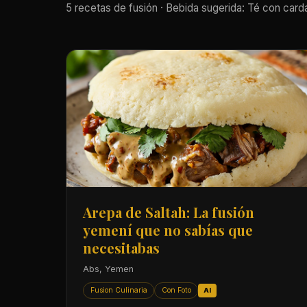
5 recetas de fusión · Bebida sugerida: Té con ca
Arepa de Saltah: La fusión
yemení que no sabías que
necesitabas
Abs, Yemen
Fusion Culinaria
Con Foto
AI