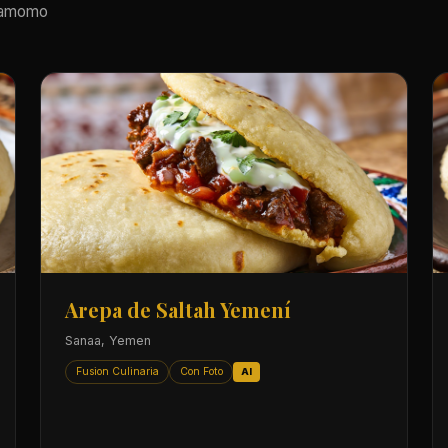
rdamomo
Arepa de Saltah Yemení
Sanaa, Yemen
Fusion Culinaria
Con Foto
AI