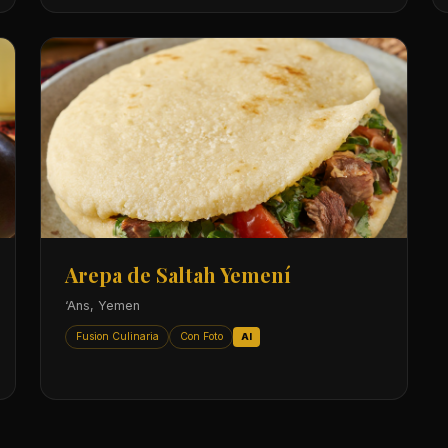
Arepa de Saltah Yemení
‘Ans, Yemen
Fusion Culinaria
Con Foto
AI