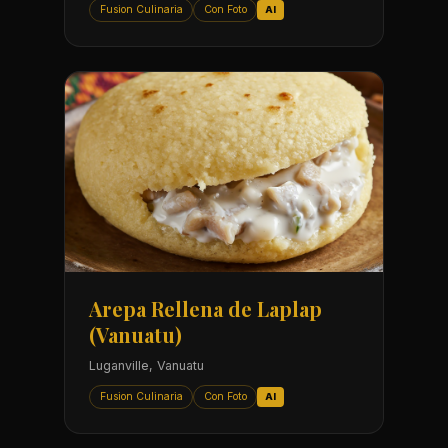
Fusion Culinaria
Con Foto
AI
Arepa Rellena de Laplap
(Vanuatu)
Luganville, Vanuatu
Fusion Culinaria
Con Foto
AI