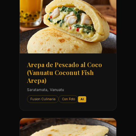
Arepa de Pescado al Coco
(Vanuatu Coconut Fish
Arepa)
Saratamata, Vanuatu
Fusion Culinaria
Con Foto
AI