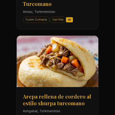
Turcomano
Annau, Turkmenistan
Fusion Culinaria
Con Foto
AI
Arepa rellena de cordero al
estilo shurpa turcomano
Ashgabat, Turkmenistan