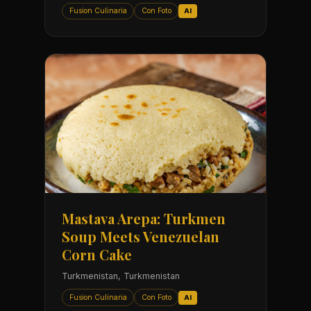
Fusion Culinaria
Con Foto
AI
Mastava Arepa: Turkmen
Soup Meets Venezuelan
Corn Cake
Turkmenistan, Turkmenistan
Fusion Culinaria
Con Foto
AI