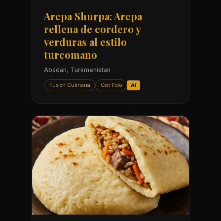
Arepa Shurpa: Arepa
rellena de cordero y
verduras al estilo
turcomano
Abadan, Turkmenistan
Fusion Culinaria
Con Foto
AI