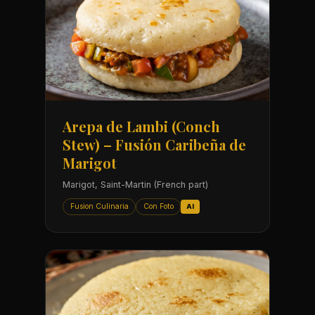
Arepa de Lambi (Conch
Stew) – Fusión Caribeña de
Marigot
Marigot, Saint-Martin (French part)
Fusion Culinaria
Con Foto
AI