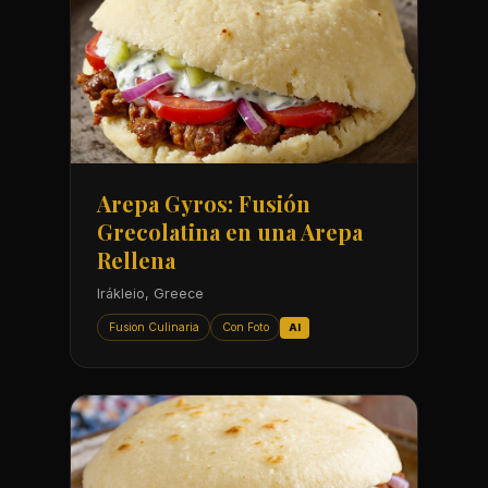
Arepa Gyros: Fusión
Grecolatina en una Arepa
Rellena
Irákleio, Greece
Fusion Culinaria
Con Foto
AI