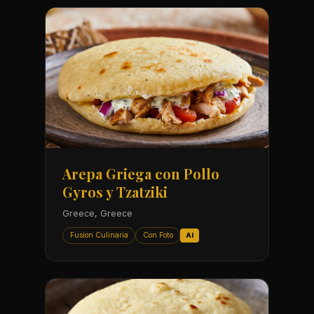
Arepa Griega con Pollo
Gyros y Tzatziki
Greece, Greece
Fusion Culinaria
Con Foto
AI