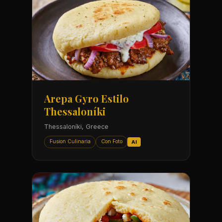
Arepa Gyro Estilo
Thessaloníki
Thessaloníki, Greece
Fusion Culinaria
Con Foto
AI