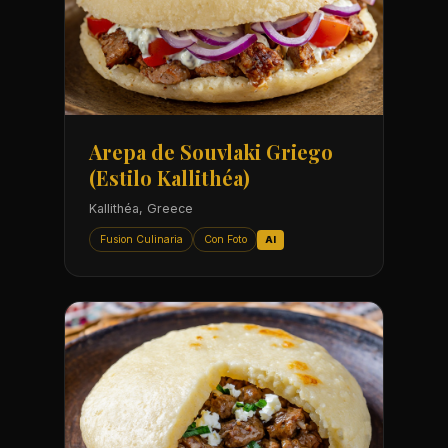
Arepa de Souvlaki Griego
(Estilo Kallithéa)
Kallithéa, Greece
Fusion Culinaria
Con Foto
AI