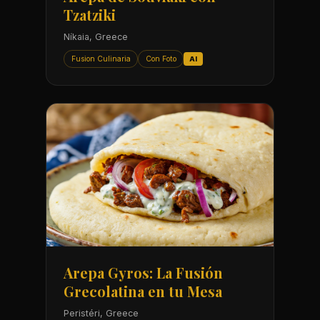
Tzatziki
Níkaia, Greece
Fusion Culinaria
Con Foto
AI
Arepa Gyros: La Fusión
Grecolatina en tu Mesa
Peristéri, Greece