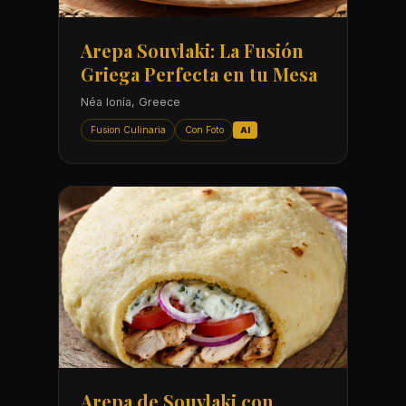
Arepa Souvlaki: La Fusión
Griega Perfecta en tu Mesa
Néa Ionía, Greece
Fusion Culinaria
Con Foto
AI
Arepa de Souvlaki con