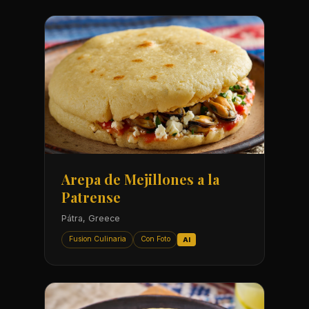
Arepa de Mejillones a la
Patrense
Pátra, Greece
Fusion Culinaria
Con Foto
AI