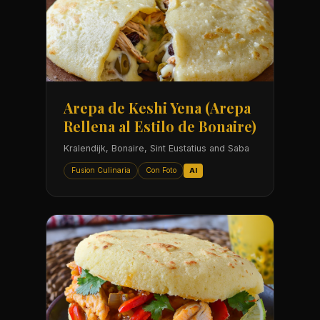
Arepa de Keshi Yena (Arepa
Rellena al Estilo de Bonaire)
Kralendijk, Bonaire, Sint Eustatius and Saba
Fusion Culinaria
Con Foto
AI