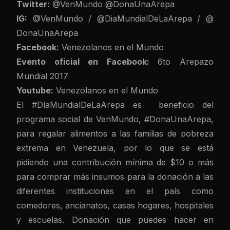
Twitter:
@VenMundo
@
DonaUnaArepa
IG:
@VenMundo
/
@
DiaMundialDeLaArepa
/
@
DonaUnaArepa
Facebook:
Venezolanos en el Mundo
Evento oficial en Facebook:
6to Arepazo
Mundial 2017
Youtube:
Venezolanos en el Mundo
El #DíaMundialDeLaArepa es beneficio del
programa social de VenMundo, #DonaUnaArepa,
para regalar alimentos a las familias de pobreza
extrema en Venezuela, por lo que se está
pidiendo una contribución mínima de $10 o más
para comprar más insumos para la donación a las
diferentes instituciones en el país como
comedores, ancianatos, casas hogares, hospitales
y escuelas. Donación que puedes hacer en