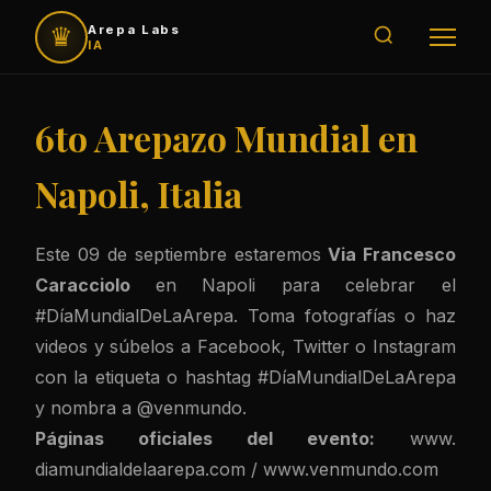
♛
Arepa Labs
IA
6to Arepazo Mundial en
Napoli, Italia
Este 09 de septiembre estaremos
Via Francesco
Caracciolo
en Napoli para celebrar el
#DíaMundialDeLaArepa. Toma fotografías o haz
videos y súbelos a Facebook, Twitter o Instagram
con la etiqueta o hashtag #DíaMundialDeLaArepa
y nombra a @venmundo.
Páginas oficiales del evento:
www.
diamundialdelaarepa.com
/
www.
venmundo.com