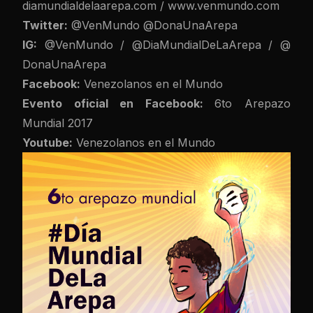
diamundialdelaarepa.com
/
www.
venmundo.com
Twitter:
@VenMundo
@
DonaUnaArepa
IG:
@VenMundo
/
@
DiaMundialDeLaArepa
/
@
DonaUnaArepa
Facebook:
Venezolanos en el Mundo
Evento oficial en Facebook:
6to Arepazo
Mundial 2017
Youtube:
Venezolanos en el Mundo