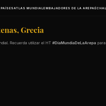
PAÍSES
ATLAS MUNDIAL
EMBAJADORES DE LA AREPA
ÉCHAL
tenas, Grecia
dial. Recuerda utilizar el HT
#DíaMundiaDeLaArepa
para 