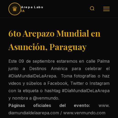
♛
Arepa Labs
IA
6to Arepazo Mundial en
Asunción, Paraguay
Este 09 de septiembre estaremos
en calle Palma
junto a Destinos América para celebrar el
#DíaMundialDeLaArepa. Toma fotografías o haz
videos y súbelos a Facebook, Twitter o Instagram
con la etiqueta o hashtag #DíaMundialDeLaArepa
y nombra a @venmundo.
Páginas oficiales del evento:
www.
diamundialdelaarepa.com
/
www.
venmundo.com