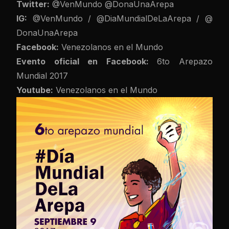
Twitter:
@VenMundo
@
DonaUnaArepa
IG:
@VenMundo
/
@
DiaMundialDeLaArepa
/
@
DonaUnaArepa
Facebook:
Venezolanos en el Mundo
Evento oficial en Facebook:
6to Arepazo
Mundial 2017
Youtube:
Venezolanos en el Mundo