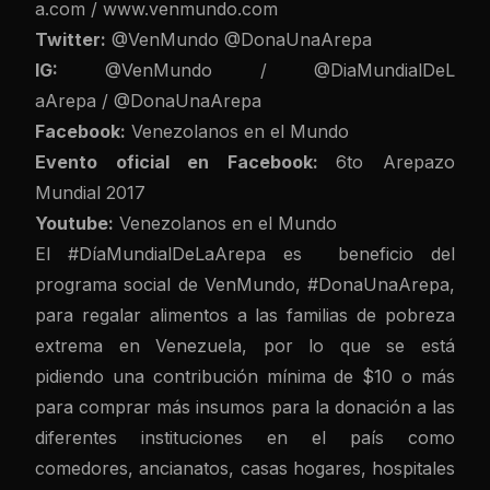
a.com
/
www.venmundo.com
Twitter:
@VenMundo
@DonaUnaAre
pa
IG:
@VenMundo
/
@DiaMundialDeL
aArepa
/
@DonaUnaArepa
Facebook:
Venezolanos en el Mundo
Evento oficial en Facebook:
6to Arepazo
Mundial 2017
Youtube:
Venezolanos en el Mundo
El #DíaMundialDeLaArepa es beneficio del
programa social de VenMundo, #DonaUnaArepa,
para regalar alimentos a las familias de pobreza
extrema en Venezuela, por lo que se está
pidiendo una contribución mínima de $10 o más
para comprar más insumos para la donación a las
diferentes instituciones en el país como
comedores, ancianatos, casas hogares, hospitales