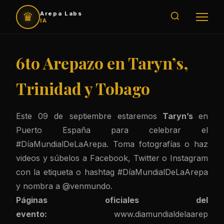
♛
Arepa Labs
IA
6to Arepazo en Taryn’s,
Trinidad y Tobago
Este 09 de septiembre estaremos
Taryn’s
en
Puerto España para celebrar el
#DíaMundialDeLaArepa. Toma fotografías o haz
videos y súbelos a Facebook, Twitter o Instagram
con la etiqueta o hashtag #DíaMundialDeLaArepa
y nombra a @venmundo.
Páginas oficiales del
evento:
www.diamundialdelaarep