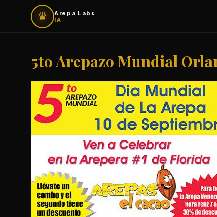
♛
Arepa Labs
IA
5to Arepazo Mundial Orl