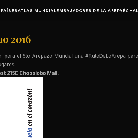
PAÍSES
ATLAS MUNDIAL
EMBAJADORES DE LA AREPA
ÉCHAL
ao 2016
ara el 5to Arepazo Mundial una #RutaDeLaArepa para qu
ugares.
st 215E Chobolobo Mall.