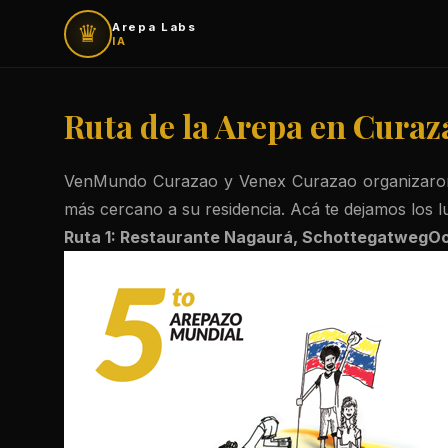
♛
Arepa Labs
IA
Ruta de la Arepa en Curaz
VenMundo Curazao y Venex Curazao organizaron p
más cercano a su residencia. Acá te dejamos los l
Ruta 1: Restaurante Nagaurá, SchottegatwegOo