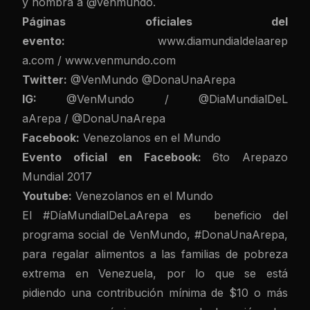
y nombra a @venmundo.
Páginas oficiales del
evento:
www.diamundialdelaarep
a.com
/
www.venmundo.com
Twitter:
@VenMundo
@DonaUnaAre
pa
IG:
@VenMundo
/
@DiaMundialDeL
aArepa
/
@DonaUnaArepa
Facebook:
Venezolanos en el Mundo
Evento oficial en Facebook:
6to Arepazo
Mundial 2017
Youtube:
Venezolanos en el Mundo
El #DíaMundialDeLaArepa es beneficio del
programa social de VenMundo, #DonaUnaArepa,
para regalar alimentos a las familias de pobreza
extrema en Venezuela, por lo que se está
pidiendo una contribución mínima de $10 o más