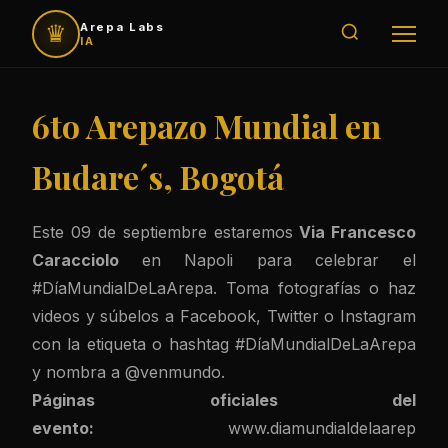
♛
Arepa Labs
IA
6to Arepazo Mundial en
Budare´s, Bogotá
Este 09 de septiembre estaremos
Via Francesco
Caracciolo
en Napoli para celebrar el
#DíaMundialDeLaArepa. Toma fotografías o haz
videos y súbelos a Facebook, Twitter o Instagram
con la etiqueta o hashtag #DíaMundialDeLaArepa
y nombra a @venmundo.
Páginas oficiales del
evento:
www.diamundialdelaarep