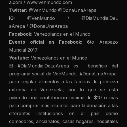
a.com
/
www.venmundo.com
Twitter:
@VenMundo
@DonaUnaAre
pa
IG:
@VenMundo
/
@DiaMundialDeL
aArepa
/
@DonaUnaArepa
Facebook:
Venezolanos en el Mundo
Evento oficial en Facebook:
6to Arepazo
Mundial 2017
Youtube:
Venezolanos en el Mundo
El #DíaMundialDeLaArepa es beneficio del
programa social de VenMundo, #DonaUnaArepa,
para regalar alimentos a las familias de pobreza
extrema en Venezuela, por lo que se está
pidiendo una contribución mínima de $10 o más
para comprar más insumos para la donación a las
diferentes instituciones en el país como
comedores, ancianatos, casas hogares, hospitales