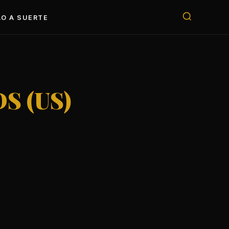
O A SUERTE
S (US)