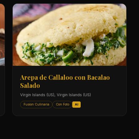
Arepa de Callaloo con Bacalao
Salado
Virgin Islands (US), Virgin Islands (US)
Fusion Culinaria
Con Foto
AI