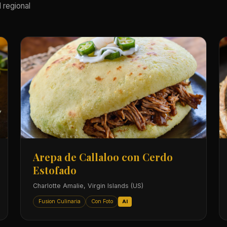
 regional
Arepa de Callaloo con Cerdo
Estofado
Charlotte Amalie, Virgin Islands (US)
Fusion Culinaria
Con Foto
AI