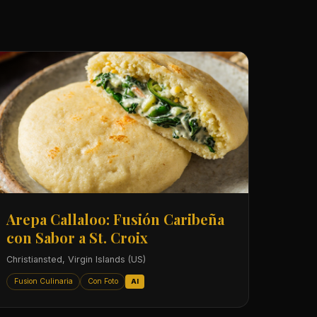
Arepa Callaloo: Fusión Caribeña
con Sabor a St. Croix
Christiansted, Virgin Islands (US)
Fusion Culinaria
Con Foto
AI