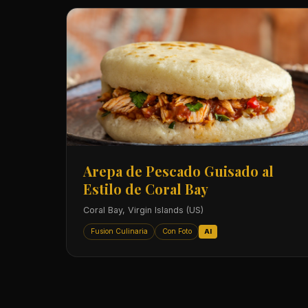
Arepa de Pescado Guisado al
Estilo de Coral Bay
Coral Bay, Virgin Islands (US)
Fusion Culinaria
Con Foto
AI