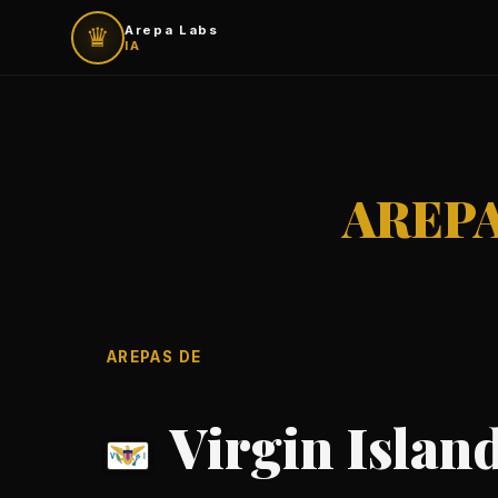
♛
Arepa Labs
IA
AREPA
AREPAS DE
Virgin Island