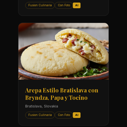
Fusion Culinaria
Con Foto
AI
Arepa Estilo Bratislava con
Bryndza, Papa y Tocino
Bratislava, Slovakia
Fusion Culinaria
Con Foto
AI