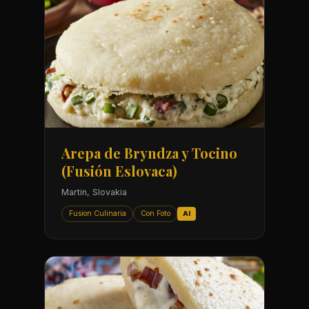
Arepa de Bryndza y Tocino
(Fusión Eslovaca)
Martin, Slovakia
Fusion Culinaria
Con Foto
AI