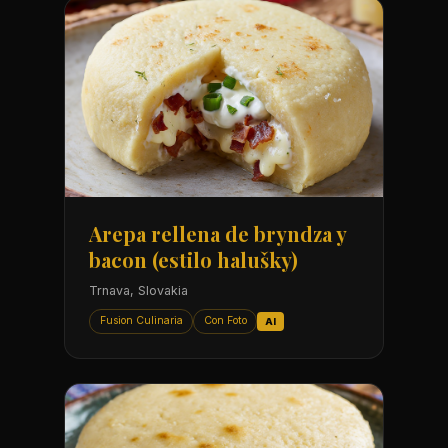
Arepa rellena de bryndza y
bacon (estilo halušky)
Trnava, Slovakia
Fusion Culinaria
Con Foto
AI