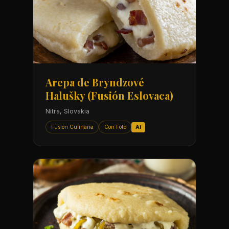
Arepa de Bryndzové
Halušky (Fusión Eslovaca)
Nitra, Slovakia
Fusion Culinaria
Con Foto
AI