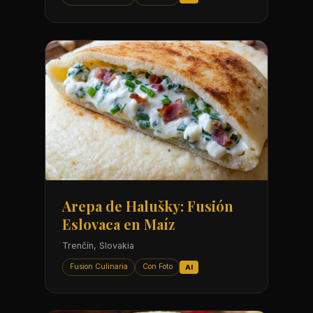
Arepa de Halušky: Fusión
Eslovaca en Maíz
Trenčín, Slovakia
Fusion Culinaria
Con Foto
AI