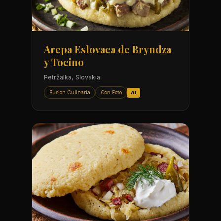
Arepa Eslovaca de Bryndza
y Tocino
Petržalka, Slovakia
Fusion Culinaria
Con Foto
AI