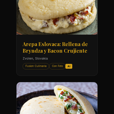
Arepa Eslovaca: Rellena de
Bryndza y Bacon Crujiente
Zvolen, Slovakia
Fusion Culinaria
Con Foto
AI