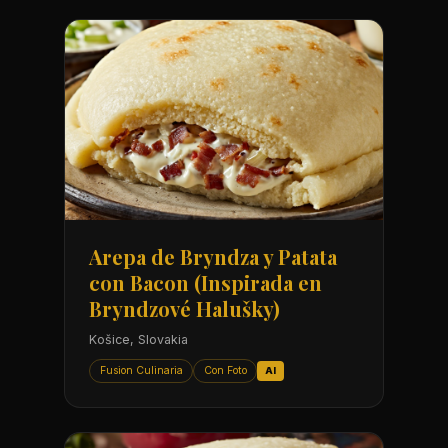
Arepa de Bryndza y Patata
con Bacon (Inspirada en
Bryndzové Halušky)
Košice, Slovakia
Fusion Culinaria
Con Foto
AI