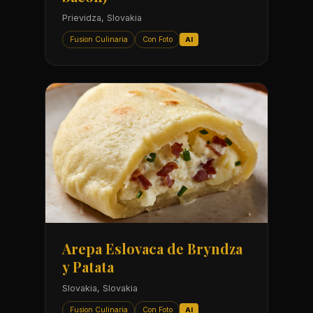
Prievidza, Slovakia
Fusion Culinaria
Con Foto
AI
Arepa Eslovaca de Bryndza
y Patata
Slovakia, Slovakia
Fusion Culinaria
Con Foto
AI