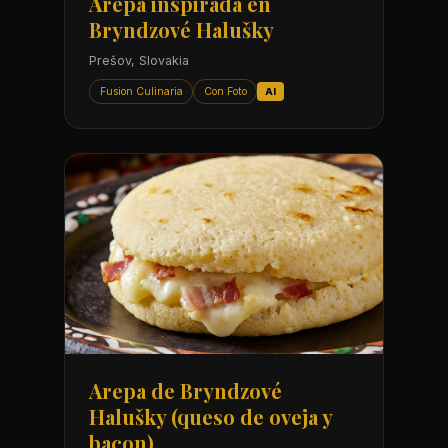
Arepa inspirada en
Bryndzové Halušky
Prešov, Slovakia
Fusion Culinaria
Con Foto
AI
Arepa de Bryndzové
Halušky (queso de oveja y
bacon)