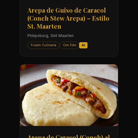
Arepa de Guiso de Caracol
(Conch Stew Arepa) – Estilo
St. Maarten
Philipsburg, Sint Maarten
Fusion Culinaria
Con Foto
AI
Arepa de Caracol (Conch) al