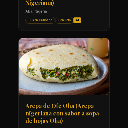
Nigeriana)
Aba, Nigeria
Fusion Culinaria
Con Foto
AI
Arepa de Ofe Oha (Arepa
nigeriana con sabor a sopa
de hojas Oha)