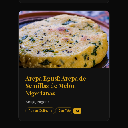
Arepa Egusi: Arepa de
Semillas de Melón
Nigerianas
Abuja, Nigeria
Fusion Culinaria
Con Foto
AI