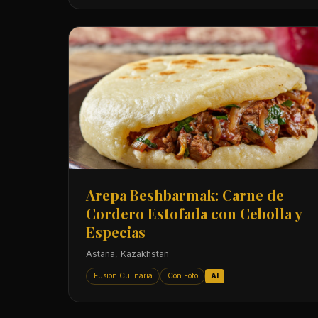
Arepa Beshbarmak: Carne de
Cordero Estofada con Cebolla y
Especias
Astana, Kazakhstan
Fusion Culinaria
Con Foto
AI