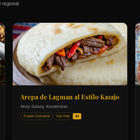
 regional
Arepa de Lagman al Estilo Kazajo
Abay Qalasy, Kazakhstan
Fusion Culinaria
Con Foto
AI