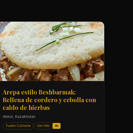
Arepa estilo Beshbarmak:
Rellena de cordero y cebolla con
caldo de hierbas
Akkol, Kazakhstan
Fusion Culinaria
Con Foto
AI