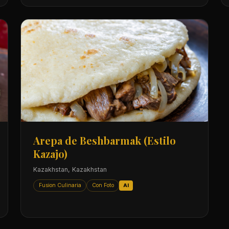
Arepa de Beshbarmak (Estilo
Kazajo)
Kazakhstan, Kazakhstan
Fusion Culinaria
Con Foto
AI