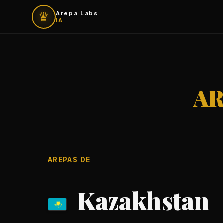
♛
Arepa Labs
IA
AR
AREPAS DE
Kazakhstan