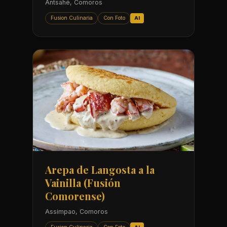
Antsahé, Comoros
Fusion Culinaria
Con Foto
AI
Arepa de Langosta a la
Vainilla (Fusión
Comorense)
Assimpao, Comoros