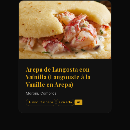
Arepa de Langosta con
Vainilla (Langouste à la
Vanille en Arepa)
Moroni, Comoros
Fusion Culinaria
Con Foto
AI