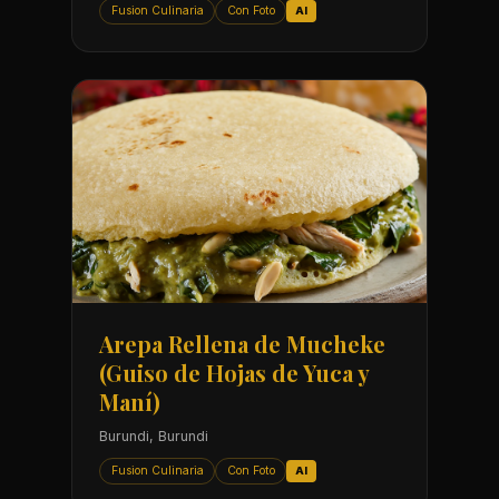
Fusion Culinaria
Con Foto
AI
Arepa Rellena de Mucheke
(Guiso de Hojas de Yuca y
Maní)
Burundi, Burundi
Fusion Culinaria
Con Foto
AI